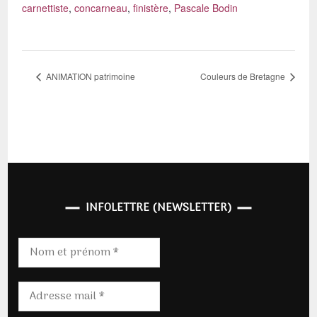
carnettiste
,
concarneau
,
finistère
,
Pascale Bodin
ANIMATION patrimoine
Couleurs de Bretagne
INFOLETTRE (NEWSLETTER)