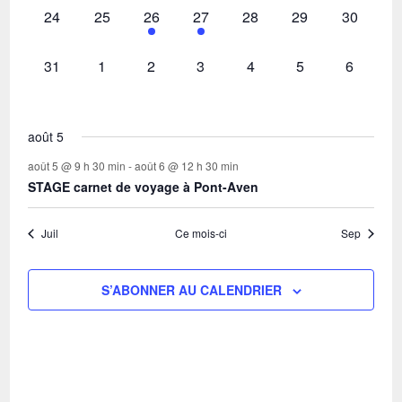
0
0
1
1
0
0
0
24
25
26
27
28
29
30
évènement,
évènement,
évènement,
évènement,
évènement,
évènement,
évènemen
0
0
0
0
0
0
0
31
1
2
3
4
5
6
évènement,
évènement,
évènement,
évènement,
évènement,
évènement,
évèneme
août 5
août 5 @ 9 h 30 min
-
août 6 @ 12 h 30 min
STAGE carnet de voyage à Pont-Aven
Juil
Ce mois-ci
Sep
S’ABONNER AU CALENDRIER