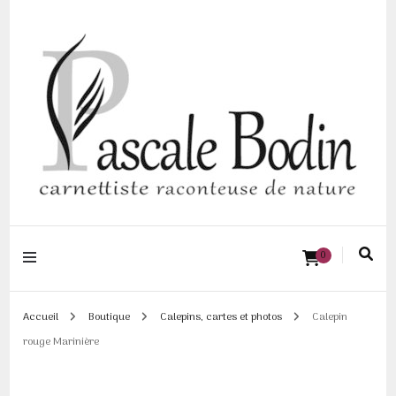
Pascale BODIN |
0
Carnettiste
raconteuse de
Accueil
Boutique
Calepins, cartes et photos
Calepin
rouge Marinière
nature