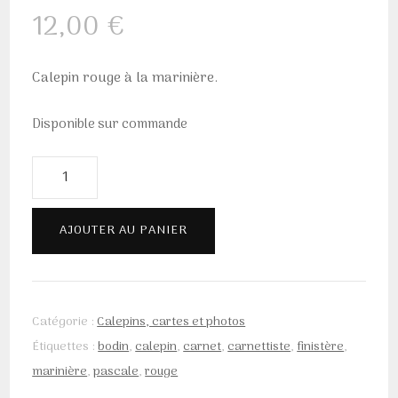
12,00
€
Calepin rouge à la marinière.
Disponible sur commande
quantité
de
Calepin
AJOUTER AU PANIER
rouge
Marinière
Catégorie :
Calepins, cartes et photos
Étiquettes :
bodin
,
calepin
,
carnet
,
carnettiste
,
finistère
,
marinière
,
pascale
,
rouge