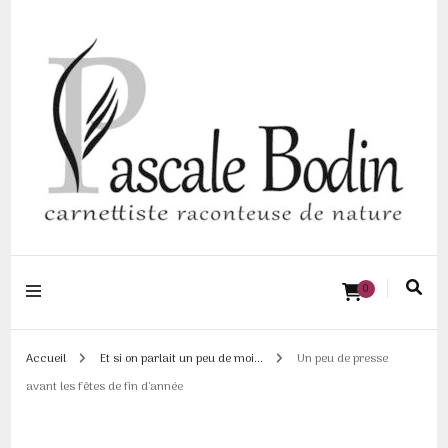
Pascale BODIN |
0
Carnettiste
raconteuse de
Accueil
Et si on parlait un peu de moi...
Un peu de presse
avant les fêtes de fin d’année
nature