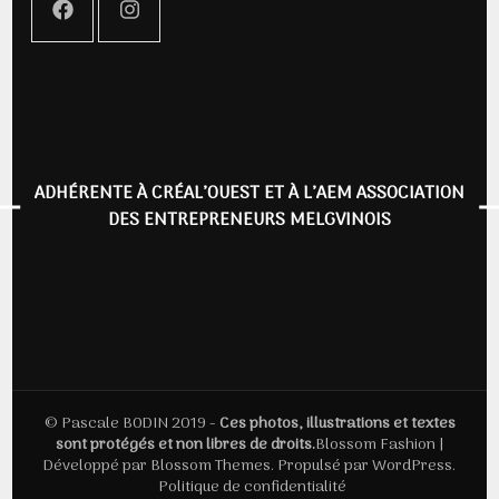
ADHÉRENTE À CRÉAL’OUEST ET À L’AEM ASSOCIATION
DES ENTREPRENEURS MELGVINOIS
© Pascale BODIN 2019 -
Ces photos, illustrations et textes
sont protégés et non libres de droits.
Blossom Fashion |
Développé par
Blossom Themes
. Propulsé par
WordPress
.
Politique de confidentialité