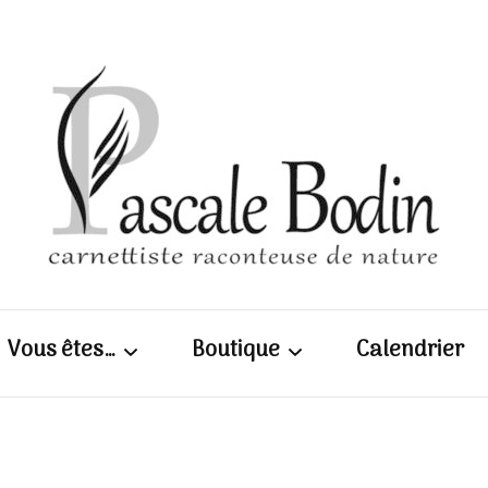
Pascal
Vous êtes…
Boutique
Calendrier
| Carn
Scolaires / enseignants
Calepins, cartes et
photos