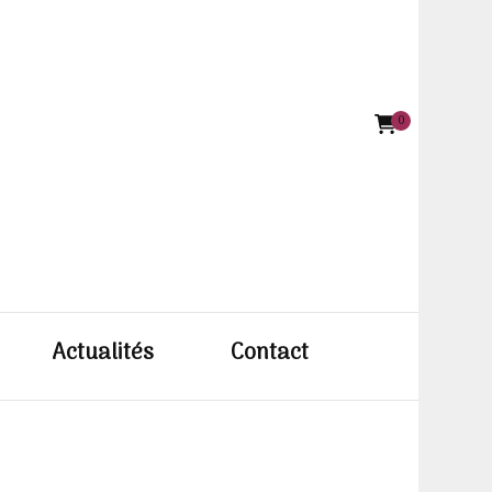
0
e BODIN
Actualités
Contact
ettiste