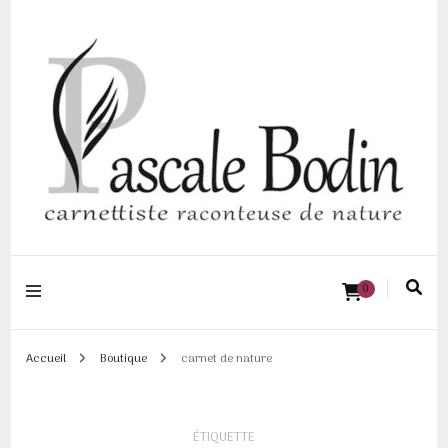
Pascale BODIN |
0
Carnettiste
raconteuse de
Accueil
Boutique
carnet de nature
nature
ÉTIQUETTE