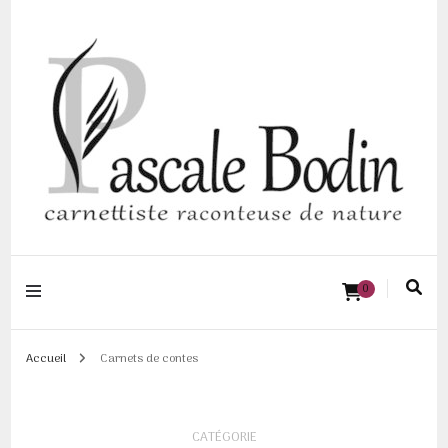
Pascale BODIN |
0
Carnettiste
raconteuse de
Accueil
Carnets de contes
nature
CATÉGORIE