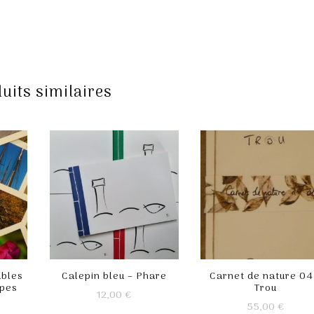
uits similaires
ubles
Calepin bleu – Phare
Carnet de nature 04
ppes
Trou
12,00
€
55,00
€