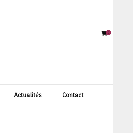
0
e BODIN
Actualités
Contact
ettiste