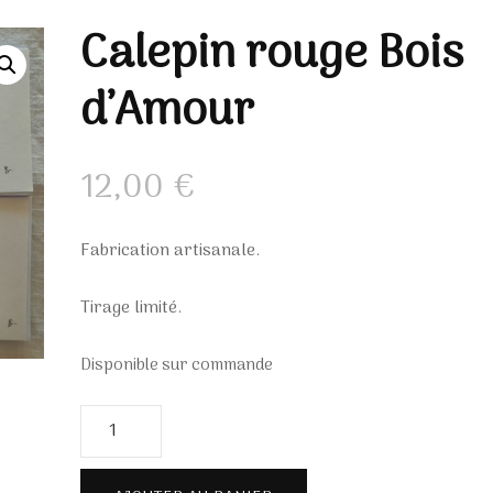
Particuliers
Calepin rouge Bois
Mes carnets d’artistes
racont
Collectivités, entreprises
d’Amour
et groupes
12,00
€
nat
Fabrication artisanale.
Tirage limité.
Disponible sur commande
quantité
de
Calepin