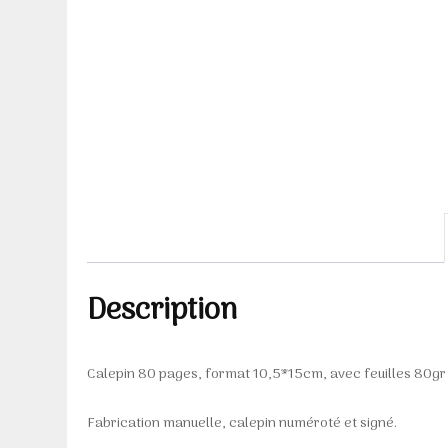
Description
Calepin 80 pages, format 10,5*15cm, avec feuilles 80gr 
Fabrication manuelle, calepin numéroté et signé.