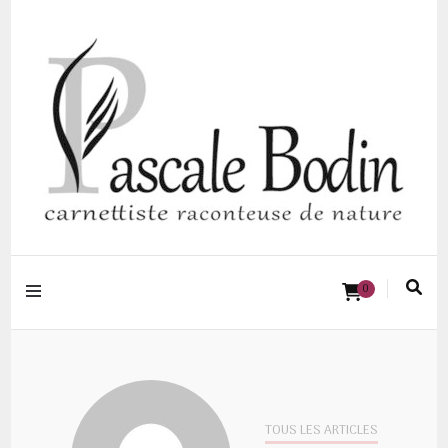
Pascale BODIN |
0
Carnettiste
raconteuse de
nature
TOUS LES ARTICLES