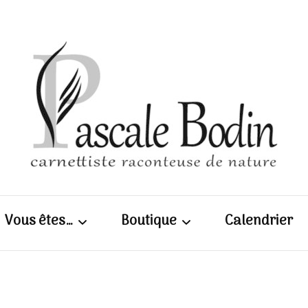
Pascal
Vous êtes…
Boutique
Calendrier
| Carn
Scolaires / enseignants
Calepins, cartes et
photos