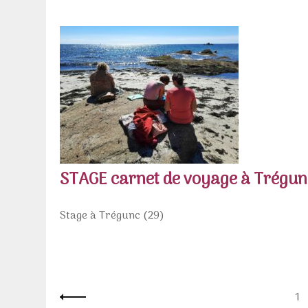
STAGE carnet de voyage à Trégun
Stage à Trégunc (29)
Pagination
Pa
1