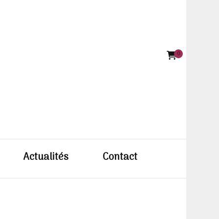
0
e BODIN
Actualités
Contact
ettiste