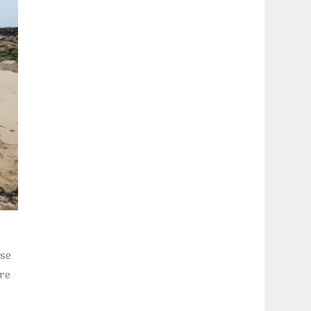
se
ire