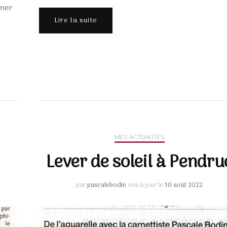
gner
Lire la suite
MES ACTUALITÉS
Lever de soleil à Pendru
par
pascalebodin
mis à jour le
10 août 2022