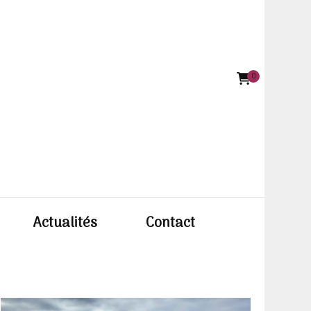
0
e BODIN
Actualités
Contact
ettiste