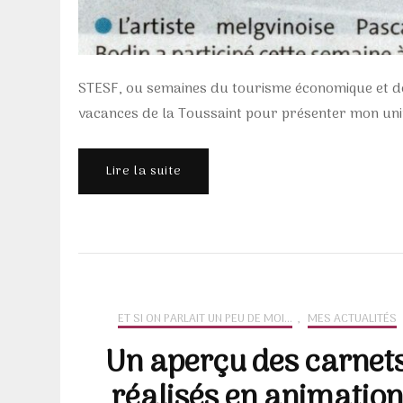
STESF, ou semaines du tourisme économique et des 
vacances de la Toussaint pour présenter mon univer
Lire la suite
ET SI ON PARLAIT UN PEU DE MOI...
,
MES ACTUALITÉS
Un aperçu des carnet
réalisés en animation