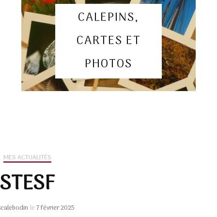
Particuliers
CALEPINS,
Mes carnets d’artistes
racont
Collectivités, entreprises
CARTES ET
et groupes
PHOTOS
nat
MES ACTUALITÉS
STESF
scalebodin
le
7 février 2025