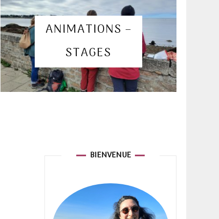
euse de
ANIMATIONS –
STAGES
ure
BIENVENUE