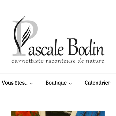
Pascal
Vous êtes…
Boutique
Calendrier
| Carn
Scolaires / enseignants
Calepins, cartes et
photos