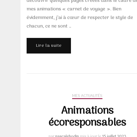
découvrir quelques pages créées dans le cadre d
mes animations « carnet de voyage ». Bien
évidemment, j’ai à cœur de respecter le style de
chacun, ce ne sont …
Lire la suite
MES ACTUALITÉS
Animations
écoresponsables
par
pascalebodin
mis à jour le
15 juillet 2023