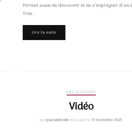
e
Permet aussi de découvrir et de s’imprégner d’un l
Très …
Lire la suite
MES ACTUALITÉS
Vidéo
par
pascalebodin
mis à jour le
17 novembre 2025