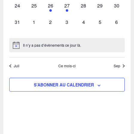
0
0
1
1
0
0
0
24
25
26
27
28
29
30
évènement,
évènement,
évènement,
évènement,
évènement,
évènement,
évènemen
0
0
0
0
0
0
0
31
1
2
3
4
5
6
évènement,
évènement,
évènement,
évènement,
évènement,
évènement,
évèneme
Il n’y a pas d’évènements ce jour là.
Juil
Ce mois-ci
Sep
S’ABONNER AU CALENDRIER