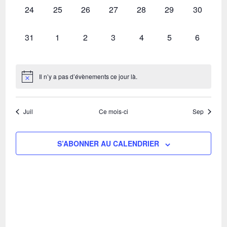
0
0
0
0
0
0
0
24
25
26
27
28
29
30
évènement,
évènement,
évènement,
évènement,
évènement,
évènement,
évènemen
0
0
0
0
0
0
0
31
1
2
3
4
5
6
évènement,
évènement,
évènement,
évènement,
évènement,
évènement,
évèneme
Il n’y a pas d’évènements ce jour là.
Juil
Ce mois-ci
Sep
S’ABONNER AU CALENDRIER