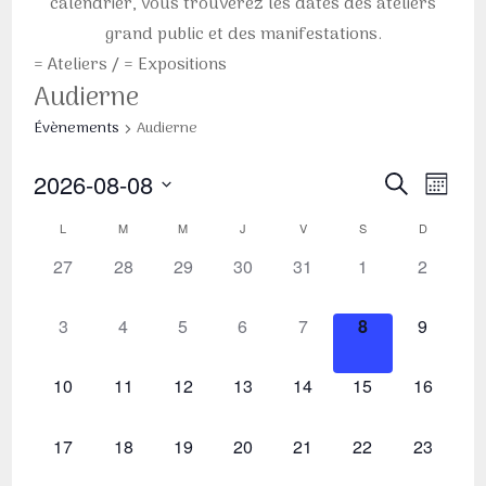
calendrier, vous trouverez les dates des ateliers
grand public et des manifestations.
= Ateliers
/
= Expositions
Audierne
Évènements
Audierne
Recherc
Navig
2026-08-08
RECHERCHE
MOIS
et
de
Sélectionnez
Calendrier
L
M
M
J
V
S
D
navigati
vues
une
de
de
0
0
0
0
0
0
0
27
28
29
30
31
1
2
Évèn
date.
Évènements
évènement,
évènement,
évènement,
évènement,
évènement,
évènement,
évèneme
vues
Évèneme
0
0
0
0
0
0
0
3
4
5
6
7
8
9
évènement,
évènement,
évènement,
évènement,
évènement,
évènement,
évèneme
0
0
0
0
0
0
0
10
11
12
13
14
15
16
évènement,
évènement,
évènement,
évènement,
évènement,
évènement,
évènemen
0
0
0
0
0
0
0
17
18
19
20
21
22
23
évènement,
évènement,
évènement,
évènement,
évènement,
évènement,
évènemen