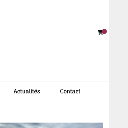
0
e BODIN
Actualités
Contact
ettiste