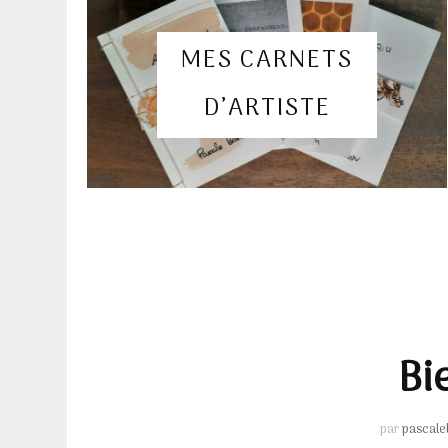
MES CARNETS
D’ARTISTE
Bi
par
pascale