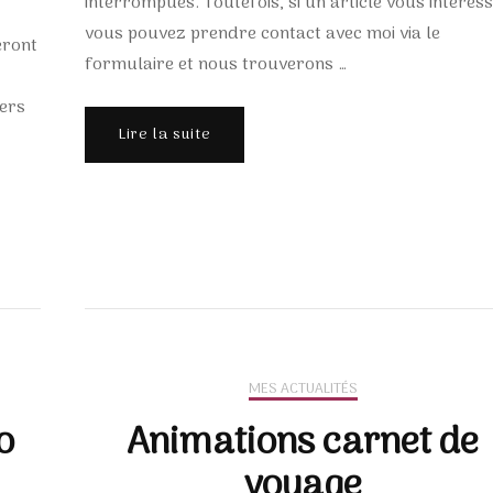
interrompues. Toutefois, si un article vous intéress
vous pouvez prendre contact avec moi via le
eront
formulaire et nous trouverons …
iers
Lire la suite
MES ACTUALITÉS
o
Animations carnet de
voyage