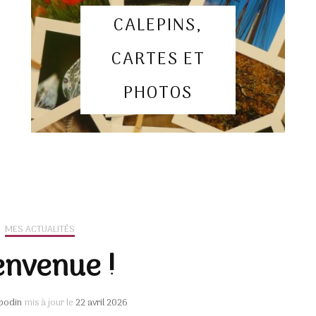
Particuliers
CALEPINS,
Mes carnets d’artistes
racont
Collectivités, entreprises
CARTES ET
et groupes
PHOTOS
nat
MES ACTUALITÉS
envenue !
bodin
mis à jour le
22 avril 2026