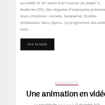
accueillir le 1er salon d’art autour du papier à
Audierne (29). Une vingtaine d’exposants présent
leurs créations : carnets, luminaires, feuilles
artisanales, déco, bijoux… Le programme des atel
sera …
Lire la suite
MES ACTUALITÉS
Une animation en vidé
par
pascalebodin
mis à jour le
22 décembre 2025