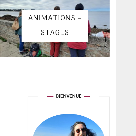
euse de
ANIMATIONS –
STAGES
ure
BIENVENUE