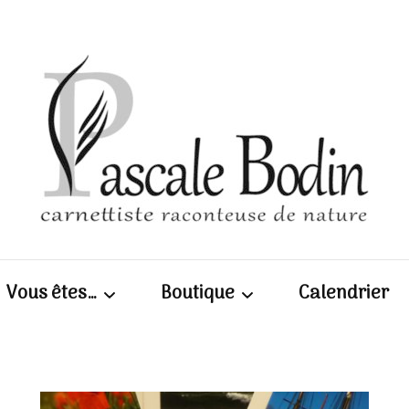
Pascal
Vous êtes…
Boutique
Calendrier
| Carn
Scolaires / enseignants
Calepins, cartes et
photos